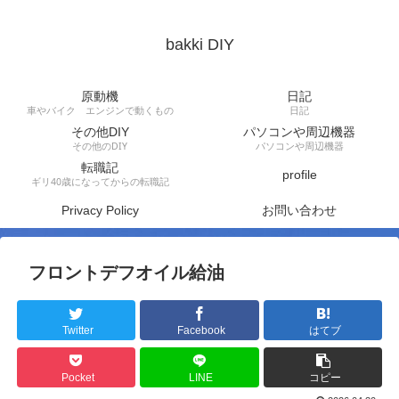
bakki DIY
原動機
日記
車やバイク エンジンで動くもの
日記
その他DIY
パソコンや周辺機器
その他のDIY
パソコンや周辺機器
転職記
profile
ギリ40歳になってからの転職記
Privacy Policy
お問い合わせ
フロントデフオイル給油
Twitter
Facebook
はてブ
Pocket
LINE
コピー