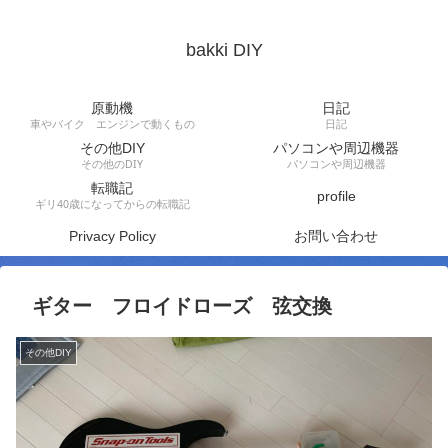
bakki DIY
原動機
日記
車やバイク エンジンで動くもの
日記
その他DIY
パソコンや周辺機器
その他のDIY
パソコンや周辺機器
転職記
profile
ギリ40歳になってからの転職記
Privacy Policy
お問い合わせ
ギター フロイドローズ 弦交換
その他DIY