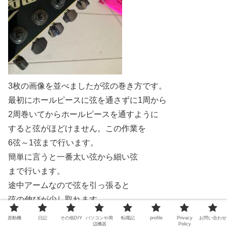
3枚の画像を並べましたが弦の巻き方です。
最初にホールピースに弦を通さずに1周から
2周巻いてからホールピースを通すように
すると弦がほどけません。この作業を
6弦～1弦まで行います。
簡単に言うと一番太い弦から細い弦
まで行います。
途中アームなので弦を引っ張ると
弦の伸びが少し取れます。
ここまでたどりついたらようやくチューニング
原動機
日記
その他DIY
パソコンや周
転職記
profile
Privacy
お問い合わせ
辺機器
Policy