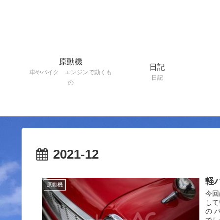
原動機
日記
車やバイク エンジンで動くも
日記
の
2021-12
軽
原動機
今回
して
の 
でし