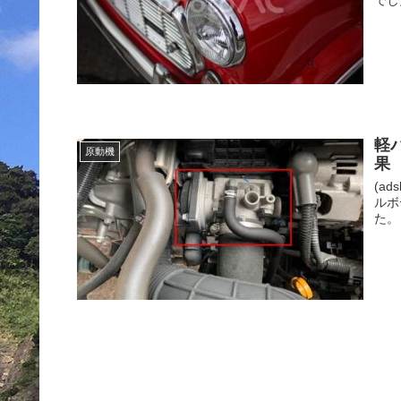
軽
原動機
果
(ads
ルボ
た。 