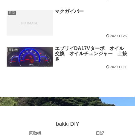
マクガイバー
日記
2020.11.26
エブリイDA17Vターボ オイル
原動機
交換 オイルチェンジャー 上抜
き
2020.11.11
bakki DIY
原動機
日記