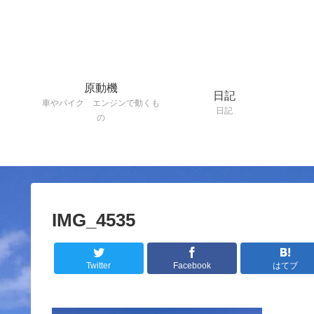
原動機
日記
車やバイク エンジンで動くも
日記
の
IMG_4535
Twitter
Facebook
はてブ