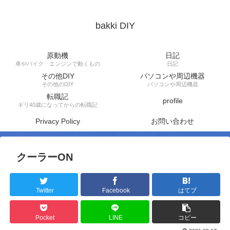
bakki DIY
原動機
日記
車やバイク エンジンで動くもの
日記
その他DIY
パソコンや周辺機器
その他のDIY
パソコンや周辺機器
転職記
profile
ギリ40歳になってからの転職記
Privacy Policy
お問い合わせ
クーラーON
Twitter
Facebook
はてブ
Pocket
LINE
コピー