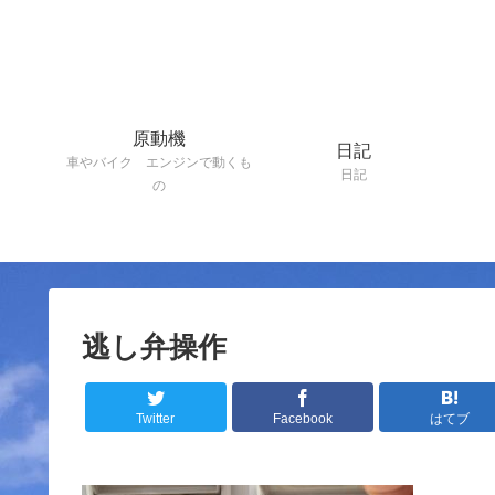
原動機
日記
車やバイク エンジンで動くも
日記
の
逃し弁操作
Twitter
Facebook
はてブ