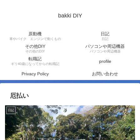
bakki DIY
原動機
日記
車やバイク エンジンで動くもの
日記
その他DIY
パソコンや周辺機器
その他のDIY
パソコンや周辺機器
転職記
profile
ギリ40歳になってからの転職記
Privacy Policy
お問い合わせ
厄払い
日記