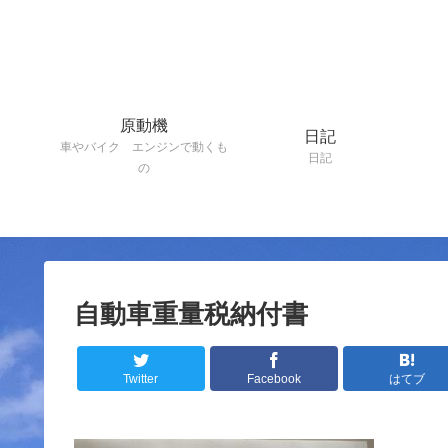
原動機
日記
車やバイク エンジンで動くも
日記
の
自動車重量税納付書
Twitter
Facebook
はてブ