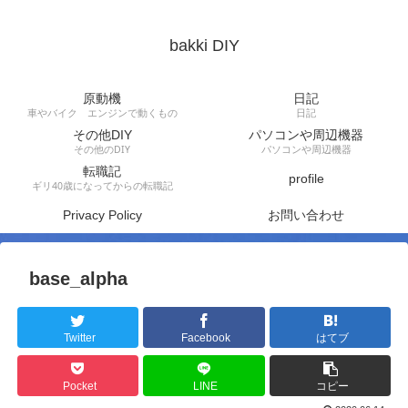
bakki DIY
原動機
日記
車やバイク エンジンで動くもの
日記
その他DIY
パソコンや周辺機器
その他のDIY
パソコンや周辺機器
転職記
profile
ギリ40歳になってからの転職記
Privacy Policy
お問い合わせ
base_alpha
Twitter
Facebook
はてブ
Pocket
LINE
コピー