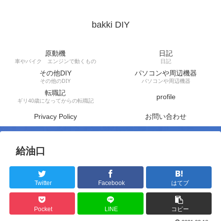
bakki DIY
原動機
日記
車やバイク エンジンで動くもの
日記
その他DIY
パソコンや周辺機器
その他のDIY
パソコンや周辺機器
転職記
profile
ギリ40歳になってからの転職記
Privacy Policy
お問い合わせ
給油口
Twitter
Facebook
はてブ
Pocket
LINE
コピー