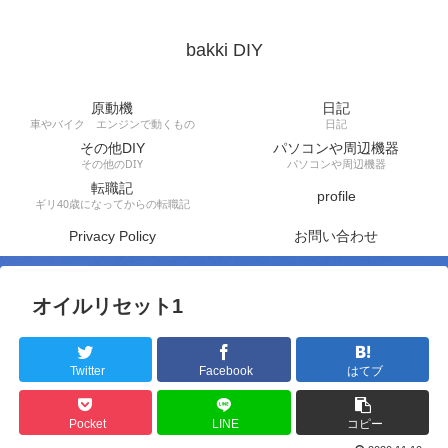
bakki DIY
原動機
日記
車やバイク エンジンで動くもの
日記
その他DIY
パソコンや周辺機器
その他のDIY
パソコンや周辺機器
転職記
profile
ギリ40歳になってからの転職記
Privacy Policy
お問い合わせ
オイルリセット1
Twitter
Facebook
はてブ
Pocket
LINE
コピー