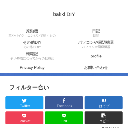
bakki DIY
原動機
日記
車やバイク エンジンで動くもの
日記
その他DIY
パソコンや周辺機器
その他のDIY
パソコンや周辺機器
転職記
profile
ギリ40歳になってからの転職記
Privacy Policy
お問い合わせ
フィルター合い
Twitter
Facebook
はてブ
Pocket
LINE
コピー