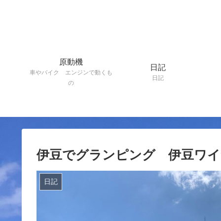
原動機
日記
車やバイク エンジンで動くも
日記
の
伊豆でグランピング 伊豆ワ
日記