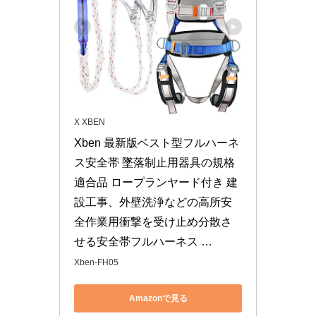
X XBEN
Xben 最新版ベスト型フルハーネ
ス安全帯 墜落制止用器具の規格
適合品 ロープランヤード付き 建
設工事、外壁洗浄などの高所安
全作業用衝撃を受け止め分散さ
せる安全帯フルハーネス …
Xben-FH05
Amazonで見る